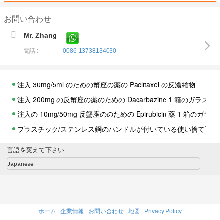
お問い合わせ
Mr. Zhang
電話 :
0086-13738134030
注入 30mg/5ml のための蟹座の薬の Paclitaxel の反濃縮物
注入 200mg の反蟹座の薬のための Dacarbazine 1 箱のガラスび
注入の 10mg/50mg 反蟹座ののための Epirubicin 薬 1 箱のガラ
プラスチック/ステンレス鋼のハンドルが付いている使い捨て可
Vinorelbine Ditartrate の注入の反蟹座の薬 10mg/Ml 10 Amp/箱
言語を変えて下さい
生殖不能の実験室の消耗品、1ml、3ml の 5ml プラスチック移
Japanese
非 Sterial 吸収性の絹の編みこみのポリエステル編みこみの外科
実験室の消耗品/PE の使い捨て可能な Cryovial の管 0.5ML 1.5ML 1
アミノフィリンサポーター 500mg
ホーム
|
企業情報
|
お問い合わせ
|
地図
|
Privacy Policy
非吸収性の単繊維のナイロン ポリプロピレンの外科縫合線の針 75