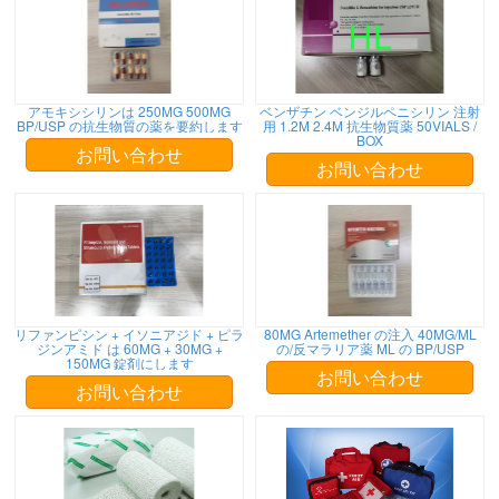
アモキシシリンは 250MG 500MG
ベンザチン ベンジルペニシリン 注射
BP/USP の抗生物質の薬を要約します
用 1.2M 2.4M 抗生物質薬 50VIALS /
BOX
お問い合わせ
お問い合わせ
リファンピシン + イソニアジド + ピラ
80MG Artemether の注入 40MG/ML
ジンアミド は 60MG + 30MG +
の/反マラリア薬 ML の BP/USP
150MG 錠剤にします
お問い合わせ
お問い合わせ