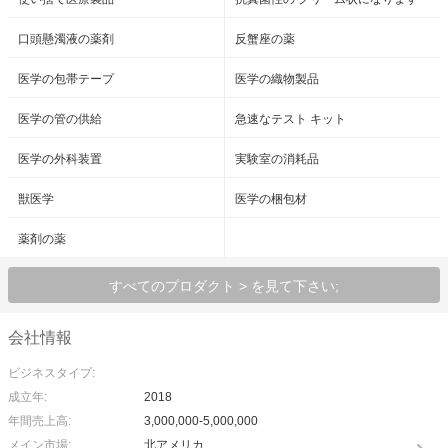
口頭懸濁液の薬剤
反蟹座の薬
医学の包帯テープ
医学の織物製品
医学の管の供給
急速なテスト キット
医学の外科装置
実験室の消耗品
獣医学
医学の梱包材
薬剤の薬
すべてのプロダクト > を見て下さい;
会社情報
ビジネスタイプ:
成立年:
2018
年間売上高:
3,000,000-5,000,000
メイン市場:
北アメリカ