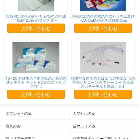
救急固定のためのパリ (POP) の包帯
屋外の緊急時の救急箱のセリウム及び
10cm*2.7m のプラスター
FDA OEM の医学の織物製品
お問い合わせ
お問い合わせ
10 - 20 分妊娠の早期発見のための急
標準的な医学の管は 2 つの方法/3 つの
速なテスト キット HCG のストリッ
方法シリコーンの フォーリー の気球
プ/半ば
のカテーテルを供給します
お問い合わせ
お問い合わせ
タブレットの薬
カプセルの薬
注入の薬
反マラリア薬
使い捨て医療製品
抗真菌性の クリーム状になります